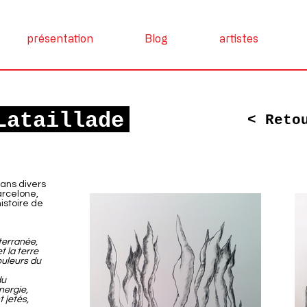
présentation
Blog
artistes
Lataillade
< Reto
ans divers
arcelone,
istoire de
terranée,
t la terre
ouleurs du
du
nergie,
t jetés,