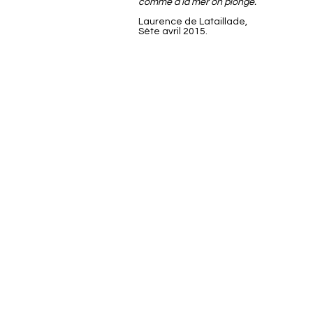
comme à la mer on plonge.
Laurence de Lataillade,
Sète avril 2015.