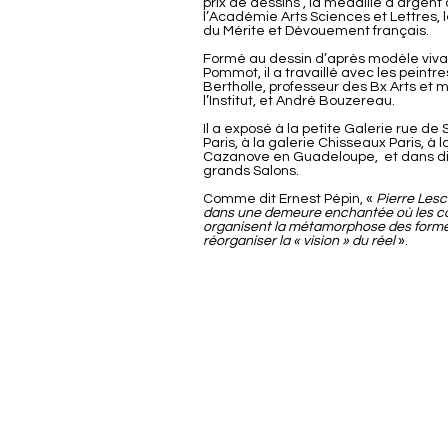
prix de dessins , la médaille d’argent
l’Académie Arts Sciences et Lettres, 
du Mérite et Dévouement français.
Formé au dessin d’après modèle vivan
Pommot, il a travaillé avec les peintr
Bertholle, professeur des Bx Arts et
l’Institut, et André Bouzereau.
Il a exposé à la petite Galerie rue de 
Paris, à la galerie Chisseaux Paris, à l
Cazanove en Guadeloupe, et dans d
grands Salons.
Comme dit Ernest Pépin, «
Pierre Lesc
dans une demeure enchantée où les c
organisent la métamorphose des forme
réorganiser la « vision » du réel
».