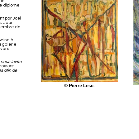
 de
le diplôme
t par Joël
es Jean
 membre de
Seine à
a galerie
ivers
 nous invite
ouleurs
s afin de
© Pierre Lesc.