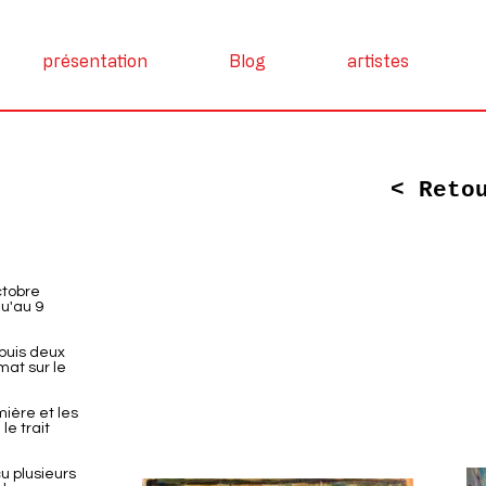
présentation
Blog
artistes
< Reto
ctobre
qu'au 9
epuis deux
mat sur le
mière et les
le trait
u plusieurs