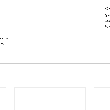
OP
gal
as
8,
.com
om