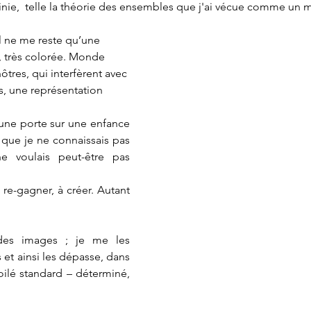
finie,  telle la théorie des ensembles que j'ai vécue comme u
l ne me reste qu’une 
 très colorée. Monde 
ôtres, qui interfèrent avec 
, une représentation  
, une porte sur une enfance 
e que je ne connaissais pas 
 voulais peut-être pas 
-gagner, à créer. Autant 
des images ; je me les 
 et ainsi les dépasse, dans 
oilé standard – déterminé, 