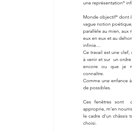
une représentation* in
Monde objectif* dont i
vague notion poétique,
parallèle au mien, aux n
eux en eux et au dehors
infinie....
Ce travail est une clef
à venir et sur  un ordr
encore ou que je ne
connaître.
Comme une enfance à re
de possibles.
Ces fenêtres sont  
approprie, m'en nourris
le cadre d'un châssis t
choisi.