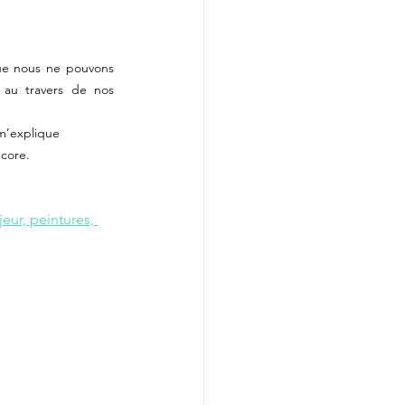
que nous ne pouvons 
au travers de nos 
 m’explique 
core.
eur, peintures, 