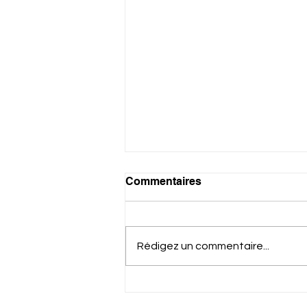
Commentaires
Rédigez un commentaire...
Exposition « Il était une fois
» : la poésie des matériaux