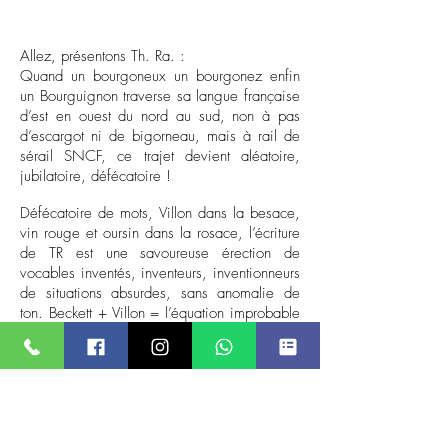
Allez, présentons Th. Ra. :
Quand un bourgoneux un bourgonez enfin
un Bourguignon traverse sa langue française
d’est en ouest du nord au sud, non à pas
d’escargot ni de bigorneau, mais à rail de
sérail SNCF, ce trajet devient aléatoire,
jubilatoire, défécatoire !
Défécatoire de mots, Villon dans la besace,
vin rouge et oursin dans la rosace, l’écriture
de TR est une savoureuse érection de
vocables inventés, inventeurs, inventionneurs
de situations absurdes, sans anomalie de
ton. Beckett + Villon = l’équation improbable
au paroxysme phonique, alimenté au fuel
saturnin.
Sa couleur : rouge ! vin peinture pinceaux
pintes rire atelier table charentaises -non pas
ça