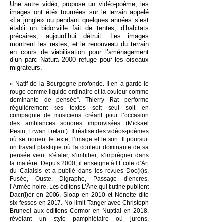
Une autre vidéo, propose un vidéo-poème, les
images ont étés tournées sur le terrain appelé
«La jungle» ou pendant quelques années s’est
établi un bidonville fait de tentes, d’habitats
précaires, aujourd’hui détruit. Les images
montrent les restes, et le renouveau du terrain
en cours de viabilisation pour l’aménagement
d’un parc Natura 2000 refuge pour les oiseaux
migrateurs.
« Natif de la Bourgogne profonde. Il en a gardé le
rouge comme liquide ordinaire et la couleur comme
dominante de pensée”. Thierry Rat performe
régulièrement ses textes soit seul soit en
compagnie de musiciens créant pour l’occasion
des ambiances sonores improvisées (Mickaël
Pesin, Erwan Frelaut). Il réalise des vidéos-poèmes
où se nouent le texte, l’image et le son. Il poursuit
un travail plastique où la couleur dominante de sa
pensée vient s’étaler, s’imbiber, s’imprégner dans
la matière. Depuis 2000, il enseigne à l’École d’Art
du Calaisis et a publié dans les revues Doc(k)s,
Fusée, Ouste, Digraphe, Passage d’encres,
l’Armée noire. Les éditons L’Âne qui butine publient
Dacr(i)er en 2006, Sloap en 2010 et Nénette dite
six fesses en 2017. No limit Tanger avec Christoph
Bruneel aux éditions Cormor en Nuptial en 2018,
révélant un style pamphlétaire où jurons,