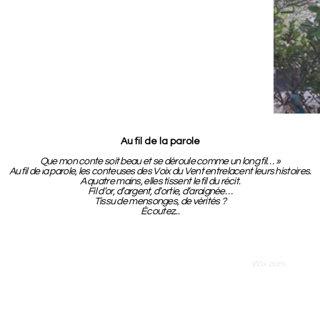
Au fil de la parole
Que mon conte soit beau et se déroule comme un long fil… »
Au fil de la parole, les conteuses des Voix du Vent entrelacent leurs histoires.
A quatre mains, elles tissent le fil du récit.
Fil d’or, d’argent, d’ortie, d’araignée…
Tissu de mensonges, de vérités ?
Écoutez...
rvés. - 8, rue Garenne 34200 SÈTE
Proudly created with
Wix.com
Ment