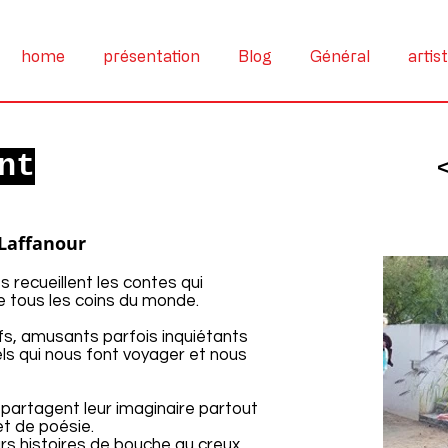
home
présentation
Blog
Général
artis
nt
 Laffanour
s recueillent les contes qui
e tous les coins du monde.
ïfs, amusants parfois inquiétants
ls qui nous font voyager et nous
 partagent leur imaginaire partout
et de poésie.
eurs histoires de bouche au creux