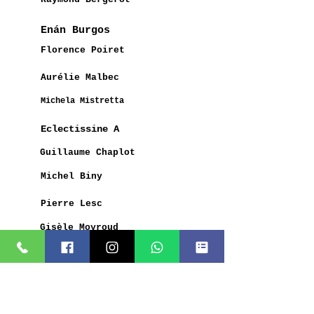
Enán Burgos
Florence Poiret
Aurélie Malbec
Michela Mistretta
Eclectissine A
Guillaume Chaplot
Michel Biny
Pierre Lesc
Gisèle Moyroud
Mamezelle Diarra
Alain Robinet
Stéfan Vivier