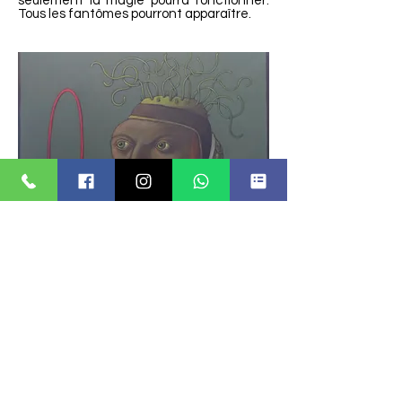
seulement la magie pourra fonctionner.
Tous les fantômes pourront apparaître.
…Malgré la profonde mélancolie qui
imprègne son oeuvre, on devine la
jubilation du dessinateur à faire proliférer
son intrigant théâtre ainsi que son plaisir
à parer ses créations graphiques d'une
palette riche en couleurs raffinées et
subtiles pour leur apporter densité et
mystère. Chacun des personnages de