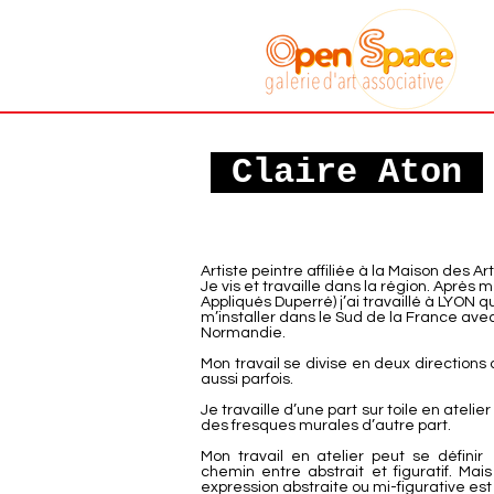
Galerie art
associative
Sète
Claire Aton
Artiste peintre affiliée à la Maison des Art
Je vis et travaille dans la région. Après 
Appliqués Duperré) j’ai travaillé à LYON
m’installer dans le Sud de la France av
Normandie.
Mon travail se divise en deux directions
aussi parfois.
Je travaille d’une part sur toile en atelier
des fresques murales d’autre part.
Mon travail en atelier peut se défin
chemin entre abstrait et figuratif. Mai
expression abstraite ou mi-figurative es