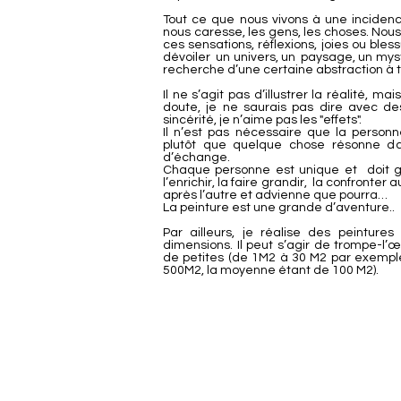
Tout ce que nous vivons à une inciden
nous caresse, les gens, les choses. Nou
ces sensations, réflexions, joies ou bless
dévoiler un univers, un paysage, un myst
recherche d’une certaine abstraction à t
Il ne s’agit pas d’illustrer la réalité, m
doute, je ne saurais pas dire avec d
sincérité, je n’aime pas les "effets".
Il n’est pas nécessaire que la person
plutôt que quelque chose résonne da
d’échange.
Chaque personne est unique et doit gar
l’enrichir, la faire grandir, la confronter
après l’autre et advienne que pourra…
La peinture est une grande d’aventure..
Par ailleurs, je réalise des peinture
dimensions. Il peut s’agir de trompe-l’œi
de petites (de 1M2 à 30 M2 par exemple)
500M2, la moyenne étant de 100 M2).