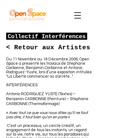
Collectif Interférences
< Retour aux Artistes
Du 11 Novembre au 16 Décembre 2006, Open
Space a présenté les travaux de Stéphane
Carbonne, Benjamin Carbonne et Antonio
Rodriguez-Yuste, lors d’une exposition intitulée
"La Liberté commencer où s'arrête...".
INTERFÉRENCES
Antonio RODRIGUEZ YUSTE (Textes) –
Benjamin CARBONNE (Peinture) – Stéphane
CARBONNE (Thermoformage)
«
Avec tout ce que vous nous dites qu’il ne faut
pas dire, il faut bien qu’on en parle
»
C’est un processus, un cercle créatif, un
engagement de tous les instants, un regard
sur la vie, notre vie, sur tous les paradoxes qui