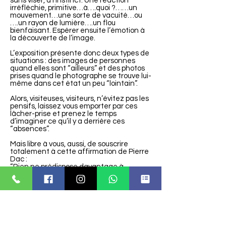
sans viser, à l’instinct. Une réaction
irréfléchie, primitive…à….quoi ?……un
mouvement…une sorte de vacuité…ou
….un rayon de lumière….un flou
bienfaisant. Espérer ensuite l’émotion à
la découverte de l’image.
L’exposition présente donc deux types de
situations : des images de personnes
quand elles sont “ailleurs” et des photos
prises quand le photographe se trouve lui-
même dans cet état un peu “lointain”.
Alors, visiteuses, visiteurs, n’évitez pas les
pensifs, laissez vous emporter par ces
lâcher-prise et prenez le temps
d’imaginer ce qu’il y a derrière ces
“absences”.
Mais libre à vous, aussi, de souscrire
totalement à cette affirmation de Pierre
Dac :
“Rien ne prédispose davantage à
l'aspect pensif que l'absence totale de
pensée.”
Merci.