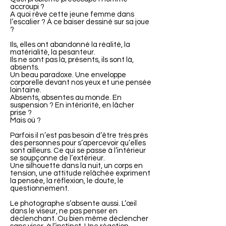
accroupi ?
A quoi rêve cette jeune femme dans
l’escalier ? À ce baiser dessiné sur sa joue
?
Ils, elles ont abandonné la réalité, la
matérialité, la pesanteur.
Ils ne sont pas là, présents, ils sont là,
absents.
Un beau paradoxe. Une enveloppe
corporelle devant nos yeux et une pensée
lointaine.
Absents, absentes au monde. En
suspension ? En intériorité, en lâcher
prise ?
Mais où ?
Parfois il n’est pas besoin d’être très près
des personnes pour s’apercevoir qu’elles
sont ailleurs. Ce qui se passe à l’intérieur
se soupçonne de l’extérieur.
Une silhouette dans la nuit, un corps en
tension, une attitude relâchée expriment
la pensée, la réflexion, le doute, le
questionnement.
Le photographe s’absente aussi. L’œil
dans le viseur, ne pas penser en
déclenchant. Ou bien même déclencher