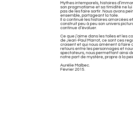
Mythes intemporels, histoires d’immort
son pragmatisme et sa timidité ne lui
pas de les faire sortir. Nous avons pei
ensemble, partageant la toile.
Il a continué les histoires amorcées et
construit peu à peu son univers pictura
continue d’évoluer.
Ce que j’aime dans les toiles et les c
de Jean-Paul Marrot, ce sont ces reg
croisent et qui nous amènent à faire d
retours entre les personnages et nous
spectateurs, nous permettant ainsi d
notre part de mystère, propre à la pei
Aurélie Malbec.
Février 2015.