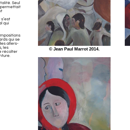
alité. Seul
 permettait
nt
 s’est
l qui
ompositions
ards qui se
es allers-
, les
© Jean Paul Marrot 2014.
e récolter
nture.