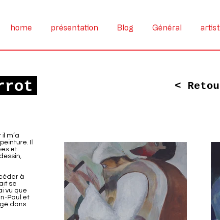
home
présentation
Blog
Général
artis
rrot
< Retou
 il m’a
einture. Il
ées et
 dessin,
ccéder à
ait se
’ai vu que
an-Paul et
logé dans