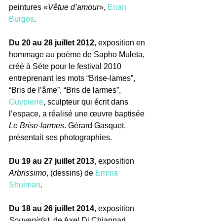
peintures «
Vêtue d’amour
», 
Enan 
Burgos
.
Du 20 au 28 juillet 2012
, exposition en 
hommage au poème de Sapho Muleta, 
créé à Sète pour le festival 2010 
entreprenant les mots “Brise-lames”, 
“Bris de l’âme”, “Bris de larmes”, 
Guypierre
, sculpteur qui écrit dans 
l’espace, a réalisé une œuvre baptisée 
Le Brise-larmes
. Gérard Gasquet, 
présentait ses photographies.
Du 19 au 27 juillet 2013
, exposition 
Arbrissimo
, (dessins) de 
Emma 
Shulman
.
Du 18 au 26 juillet 2014
, exposition 
Souvenir(s)
, de Axel Di Chiappari.