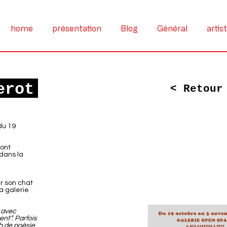
home
présentation
Blog
Général
artis
erot
< Retour
du 19
 ont
 dans la
r son chat
la galerie
 avec
ent”. Parfois
ub de poésie