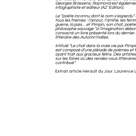
Georges Brassens, Raymond est égaleme
infographiste et éditeur (AZ ‘Edition).
Le “poète inconnu dont le nom s’esperdu” é
tous les thèmes : l’amour, l’amitié, les fem
guerre, la paix… et Pimpin, son chat, poète
philosophe sauvage “à l’imagination déborda
consacré un livre présenté lors du dernier
littéraire des Automn’Halles.
Intitulé “Le chat dans la vraie vie par Pimpi
est composé d’une pléiade de poèmes et 
ayant trait aux gracieux félins. Des artist
sur les foires ou des rendez-vous littéraire
contribué”
.
Extrait article Hérault du Jour. Laurence L