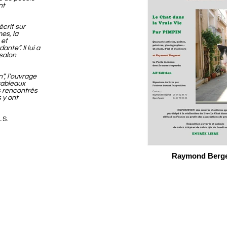
nt
crit sur
mes, la
 et
nte”. Il lui a
 salon
n”, l’ouvrage
tableaux
es rencontrés
s y ont
.S.
Raymond Berge