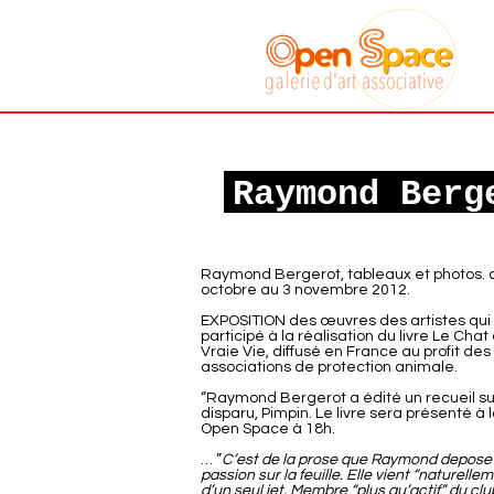
Galerie art
associative
Sète
Raymond Berg
Raymond Bergerot, tableaux et photos. 
octobre au 3 novembre 2012.
EXPOSITION des œuvres des artistes qui
participé à la réalisation du livre Le Chat
Vraie Vie, diffusé en France au profit des
associations de protection animale.
“Raymond Bergerot a édité un recueil su
disparu, Pimpin. Le livre sera présenté à 
Open Space à 18h.
… ”
C’est de la prose que Raymond depose
passion sur la feuille. Elle vient “naturellem
d’un seul jet. Membre “plus qu’actif” du cl