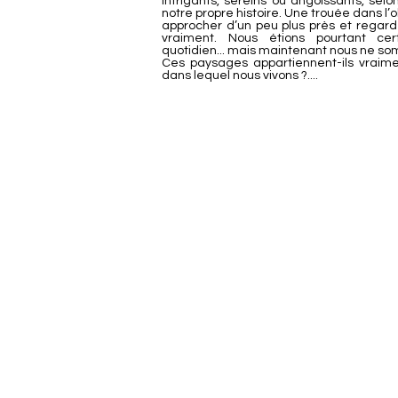
intrigants, sereins ou angoissants, selo
notre propre histoire. Une trouée dans l’o
approcher d’un peu plus près et regard
vraiment. Nous étions pourtant ce
quotidien... mais maintenant nous ne som
Ces paysages appartiennent-ils vraime
dans lequel nous vivons ?....