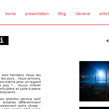
home
présentation
Blog
Général
artis
si
sont familiers. Nous les
es jours.... Nous arrivons,
 sans même jeter un regard
e pas ?..... Aucun intérêt
ticulière et juste à peine
onscients.
es stations service sont
 éclairés différemment
eviennent autre chose....