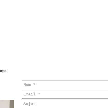
contactez-nous via 
yées