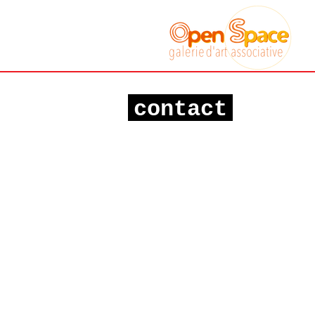
Galerie art
associative
Sète
contact