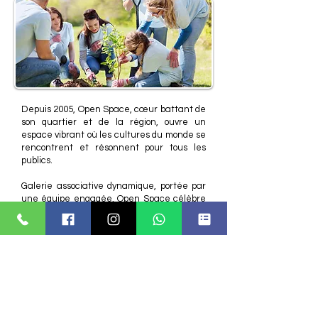
Depuis 2005, Open Space, cœur battant de
son quartier et de la région, ouvre un
espace vibrant où les cultures du monde se
rencontrent et résonnent pour tous les
publics.
Galerie associative dynamique, portée par
une équipe engagée, Open Space célèbre
la diversité des disciplines artistiques et
réunit créateurs confirmés et talents
émergents dans une joie partagée.
Notre vision : l’art et la culture comme liens
humains essentiels, piliers d’une réflexion
collective pour un développement social et
urbain harmonieux.
Aujourd’hui plus que jamais, votre soutien