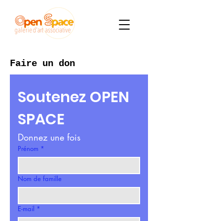
Faire un don
Soutenez OPEN 
SPACE
Donnez une fois
Prénom
*
Nom de famille
E-mail
*