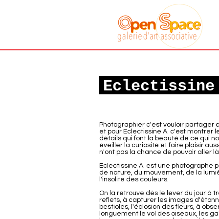
Galerie art
associative
Sète
Eclectissine
Photographier c'est vouloir partager 
et pour Eclectissine A. c'est montrer l
détails qui font la beauté de ce qui n
éveiller la curiosité et faire plaisir aus
n'ont pas la chance de pouvoir aller là
Eclectissine A. est une photographe 
de nature, du mouvement, de la lumi
l'insolite des couleurs.
On la retrouve dès le lever du jour à t
reflets, à capturer les images d'éton
bestioles, l'éclosion des fleurs, à obse
longuement le vol des oiseaux, les ga