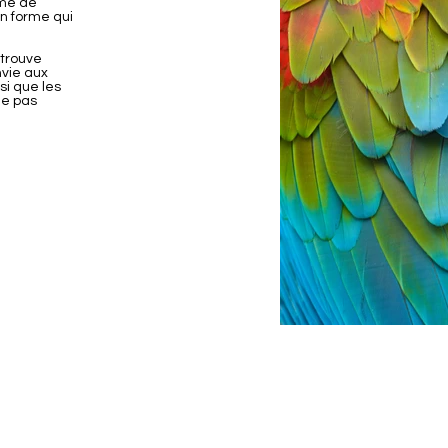
rme de
en forme qui
 trouve
nvie aux
si que les
ne pas