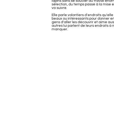
lapins sans se soucier du travail éno
sélection, du temps passé à la mise 
va suivre.
Elle parle volontiers d'endroits qu'elle
beaux ou intéressants pour donner e
gens d'aller les découvrir et aime aus
autres lui parlent de leurs endroits à 
manquer.