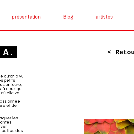
présentation
Blog
artistes
 A.
< Reto
ce qu'on a vu
es petits
ous entoure,
si à ceux qui
 où elle va.
passionnée
ère et de
raquer les
nantes
rver
lipettes des