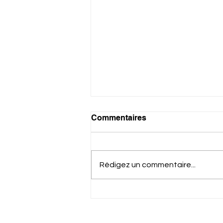
Commentaires
Rédigez un commentaire...
Exposition « Il était une fois
» : la poésie des matériaux
sublimés par Valérie