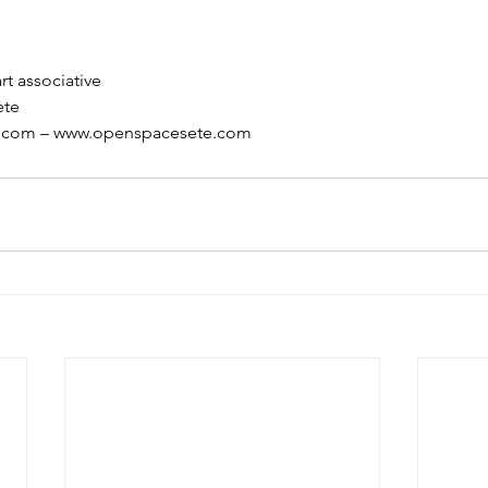
t associative
ète
.com – www.openspacesete.com