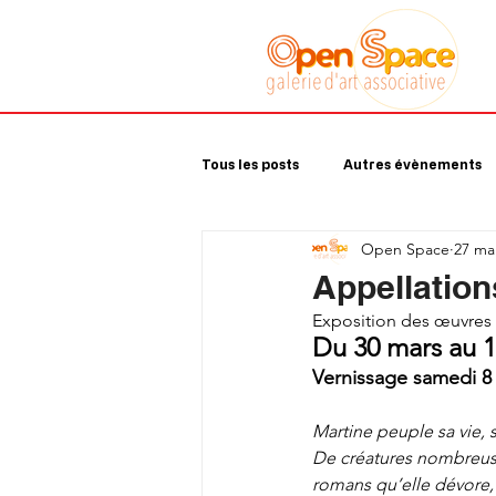
Galerie art
associative
Sète
Tous les posts
Autres évènements
Open Space
27 ma
Appellatio
Exposition des œuvres 
Du 30 mars au 1
Vernissage samedi 8 a
Martine peuple sa vie, s
De créatures nombreuse
romans qu’elle dévore